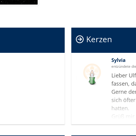
Kerzen
Sylvia
entzündete di
Lieber Ul
fassen, d
Gerne den
sich öfte
hatten.
Grüß mir
trinkt ein
Meine Ge