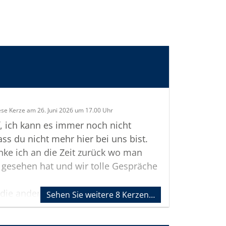
ese Kerze am 26. Juni 2026 um 17.00 Uhr
f, ich kann es immer noch nicht
ass du nicht mehr hier bei uns bist.
ke ich an die Zeit zurück wo man
r gesehen hat und wir tolle Gespräche
 die anderen Nasen vom PSV und
Sehen Sie weitere 8 Kerzen…
 Weizen auf die gute alte Zeit.
danken gehen auch an dich liebe