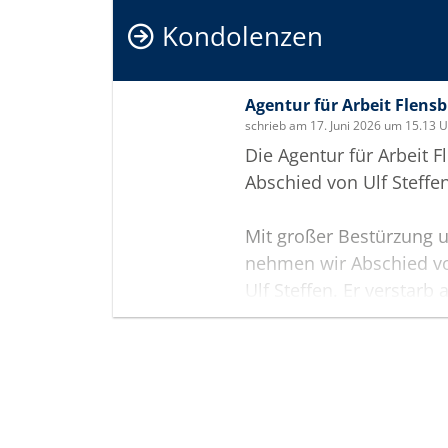
Kondolenzen
Agentur für Arbeit Flens
schrieb am 17. Juni 2026 um 15.13 
Die Agentur für Arbeit 
Abschied von Ulf Steffen
Mit großer Bestürzung u
nehmen wir Abschied v
Ulf Steffen. Er verstarb 
von 57 Jahren.
Mit ihm verlieren wir ni
erfahrenen und engagier
Termine
sondern vor allem eine
Arbeit mit und für Men