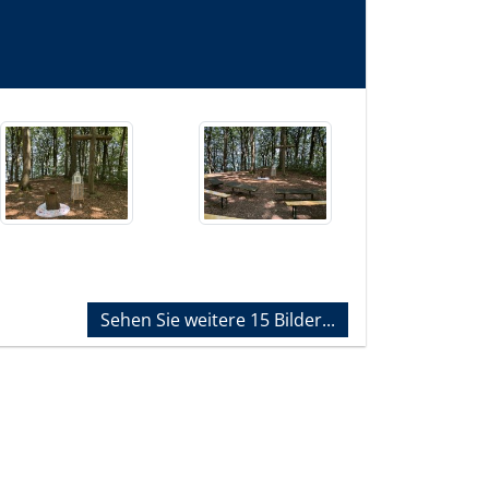
ühle dich dolle gedrückt.
 Grüße von Sylvi und auch von Alfred.
Sehen Sie weitere 15 Bilder...