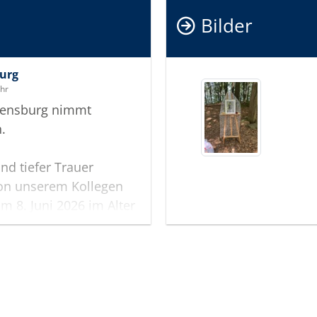
Angela. F
Bilder
Herzliche
burg
Uhr
Flensburg nimmt
.
nd tiefer Trauer
on unserem Kollegen
am 8. Juni 2026 im Alter
cht nur einen
ten Arbeitsvermittler,
n Menschen, der die
schen mit großer