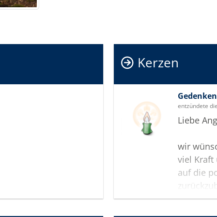
Kerzen
Gedenken 
entzündete di
Liebe Ang
wir wüns
viel Kraf
auf die p
zurückzu
Ihnen dab
das Ande