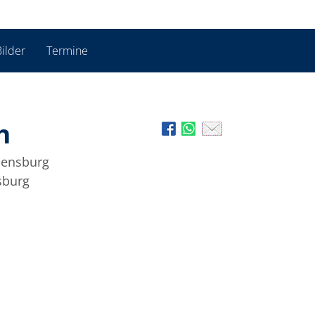
ilder
Termine
h
Flensburg
sburg