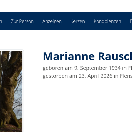
n
Zur Person
Anzeigen
Kerzen
Kondolenzen
B
Marianne Rausc
geboren am 9. September 1934
in 
gestorben am 23. April 2026
in Flen