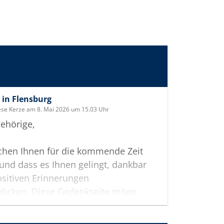
in Flensburg
ese Kerze am 8. Mai 2026 um 15.03 Uhr
ehörige,
chen Ihnen für die kommende Zeit
t und dass es Ihnen gelingt, dankbar
ositiven Erinnerungen
blicken. Diese Gedenkseite möge
ei helfen, Ihre Trauer zu teilen und
nken gemeinsam wachzuhalten.