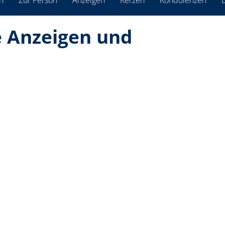
n
Zur Person
Anzeigen
Kerzen
Kondolenzen
B
ie Anzeigen und