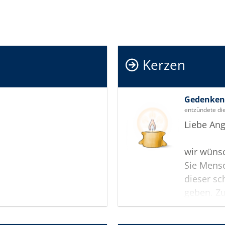
Kerzen
Gedenken 
entzündete di
Liebe Ang
wir wünsc
Sie Mensc
dieser sc
geben. Zu
Gedenksei
Andenken