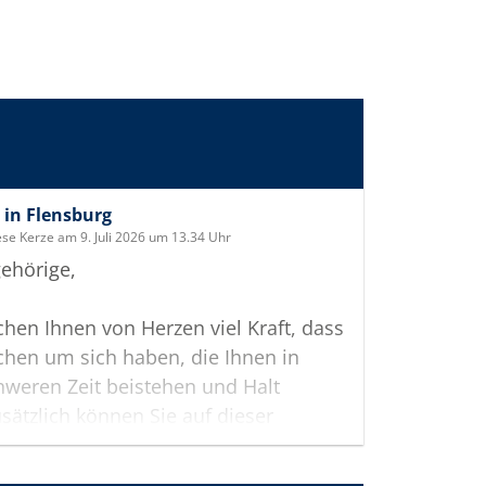
in Flensburg
ese Kerze am 9. Juli 2026 um 13.34 Uhr
ehörige,
hen Ihnen von Herzen viel Kraft, dass
hen um sich haben, die Ihnen in
hweren Zeit beistehen und Halt
sätzlich können Sie auf dieser
te Erinnerungen teilen und so das
 gemeinsam wachhalten.