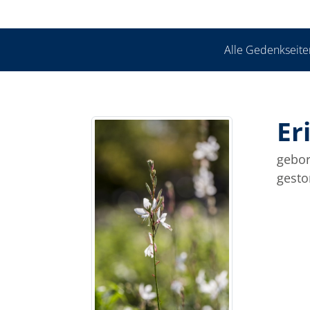
Alle Gedenkseite
Er
gebor
gesto