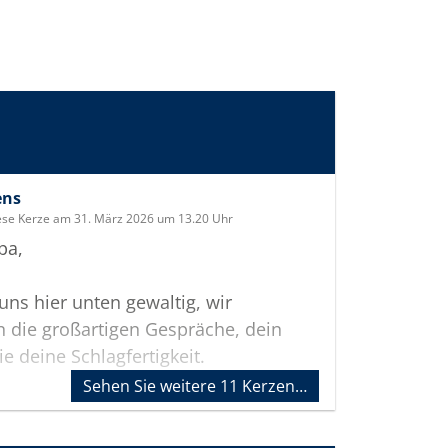
ens
ese Kerze am 31. März 2026 um 13.20 Uhr
pa,
 uns hier unten gewaltig, wir
 die großartigen Gespräche, dein
ie deine Schlagfertigkeit.
Sehen Sie weitere 11 Kerzen…
s hast du uns mit auf den Weg
danke lieber Papa. Wir haben dich