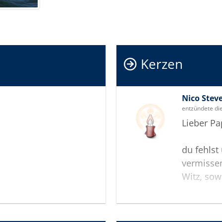
Kerzen
Nico Stev
entzündete di
Lieber Pa
du fehlst
vermissen
Witz, sow
Dies alle
gegeben, 